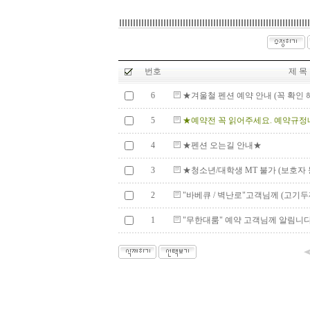
번호
제 목
6
★겨울철 펜션 예약 안내 (꼭 확인 해
5
★예약전 꼭 읽어주세요. 예약규
4
★펜션 오는길 안내★
3
★청소년/대학생 MT 불가 (보호자 
2
"바베큐 / 벽난로"고객님께 (고기두께는
1
"무한대룸" 예약 고객님께 알림니다