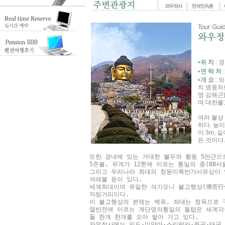
위 치
: 
연 락 처
:
개 요
: 
치 병풍처
명 김해근
며 대한불
여러 불상
하다. 높
이 3m,
든 것이다
또한 경내에 있는 거대한 불두와 황동 5만근으로
5존불, 무게가 12톤에 이르는 통일의 종(88서
그리고 우리나라 최대의 청동미륵반가사유상이 
여래불 등이 있다. 
세계최대이며 유일한 석가모니 불고행상(佛苦行
자랑거리이다.  
이 불고행상의 본체는 백옥, 좌대는 청옥으로 
열반전에 이르는 계단옆의통일의 돌탑은 세계각
돌 한개 한개를 모아 쌓아 가고 있다. 
와우정사에는 인도·미얀마·스리랑카·중국·태국