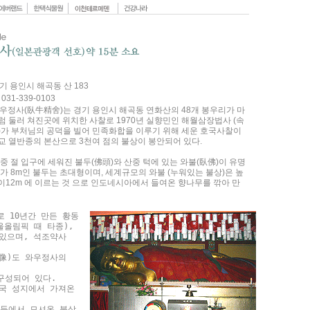
경기 용인시 해곡동 산 183
 031-339-0103
와우정사(臥牛精舍)는 경기 용인시 해곡동 연화산의 48개 봉우리가 마
럼 둘러 쳐진곳에 위치한 사찰로 1970년 실향민인 해월삼장법사 (속
)가 부처님의 공덕을 빌어 민족화합을 이루기 위해 세운 호국사찰이
교 열반종의 본산으로 3천여 점의 불상이 봉안되어 있다.
 중 절 입구에 세워진 불두(佛頭)와 산중 턱에 있는 와불(臥佛)이 유명
이가 8m인 불두는 초대형이며, 세계규모의 와불 (누워있는 불상)은 높
 길이12m 에 이르는 것 으로 인도네시아에서 들여온 향나무를 깎아 만
.
 10년간 만든 황동
울올림픽 때 타종), 
있으며, 석조약사
像)도 와우정사의
구성되어 있다.
국 성지에서 가져온
 등에서 모셔온 불상