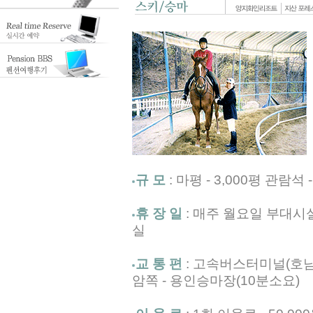
규 모
: 마평 - 3,000평 관람석 
휴 장 일
: 매주 월요일 부대시
실
교 통 편
: 고속버스터미널(호남선
암쪽 - 용인승마장(10분소요)